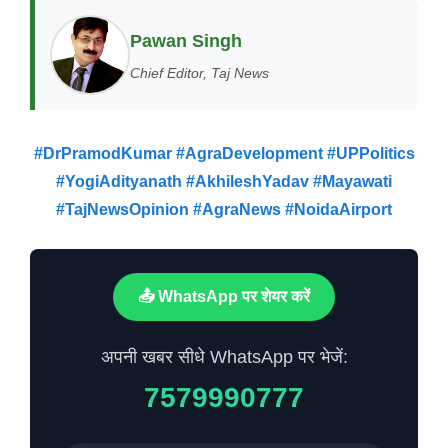
Pawan Singh
Chief Editor, Taj News
#DrPramodKumar #AgraDevelopment #UPPolitics
#YogiAdityanath #AkhileshYadav #Mayawati
#TajNewsOpinion #AgraNews #NoidaAirport
📤 WhatsApp पर शेयर करें
अपनी खबर सीधे WhatsApp पर भेजें:
7579990777