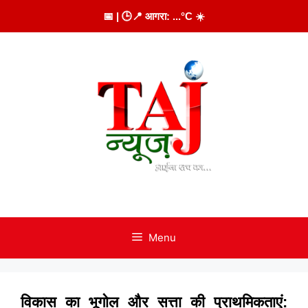
Skip
📅
| 🕒
📍 आगरा:
...
°C
☀️
to
content
Menu
विकास का भूगोल और सत्ता की प्राथमिकताएं: