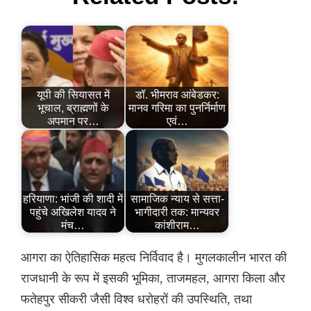
यूपी की सियासत में
डॉ. भीमराव आंबेडकर:
भूचाल, ब्राह्मणों के
मानव गरिमा का पुनर्निर्माण
अपमान पर…
एवं…
हरियाणा: भांजी की शादी में
सामाजिक न्याय से सत्ता-
पहुंचे अखिलेश यादव ने
भागीदारी तक: मान्यवर
मंच…
कांशीराम…
आगरा का ऐतिहासिक महत्व निर्विवाद है। मुगलकालीन भारत की
राजधानी के रूप में इसकी भूमिका, ताजमहल, आगरा किला और
फतेहपुर सीकरी जैसी विश्व धरोहरों की उपस्थिति, तथा