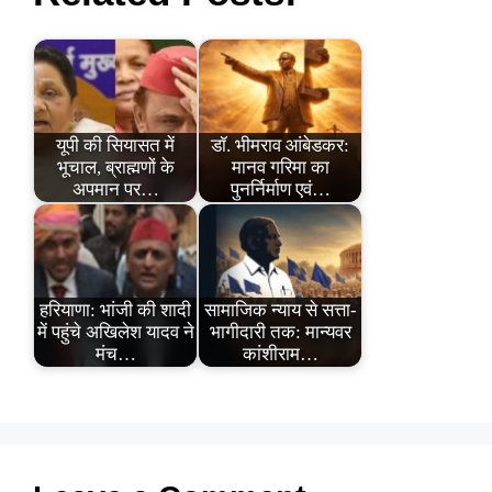
यूपी की सियासत में
डॉ. भीमराव आंबेडकर:
भूचाल, ब्राह्मणों के
मानव गरिमा का
अपमान पर…
पुनर्निर्माण एवं…
हरियाणा: भांजी की शादी
सामाजिक न्याय से सत्ता-
में पहुंचे अखिलेश यादव ने
भागीदारी तक: मान्यवर
मंच…
कांशीराम…