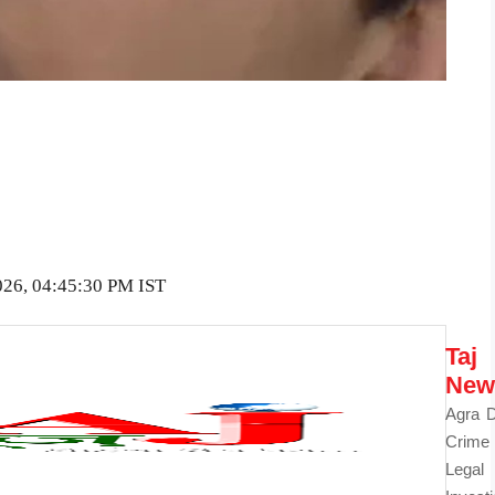
026, 04:45:30 PM IST
Taj
New
Agra D
Cri
Legal