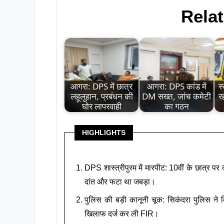
Relat
आगरा: DPS में छात्र
आगरा: DPS कांड में
स
लहूलुहान, प्रबंधन की
DM सख्त, जांच कमेटी
र
घोर लापरवाही
का गठन
HIGHLIGHTS
DPS शास्त्रीपुरम में मारपीट: 10वीं के छात्र पर 
दांत और फटा था जबड़ा।
पुलिस की बड़ी कानूनी चूक: सिकंदरा पुलिस न
खिलाफ दर्ज कर ली FIR।