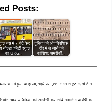
ed Posts:
्कूल बस में 7 घंटे कैद
दुनिया को औपनिवेशिक
हा नोएडा एमिटी स्कूल
दौर में ले जाने की
का UKG…
कोशिश: अमरीकी…
क्लासरूम में हुआ था हमला, चेहरे पर मुक्का लगने से टूट गए थे तीन
े किशोर न्याय अधिनियम की अनदेखी कर सीधे नाबालिग आरोपी के