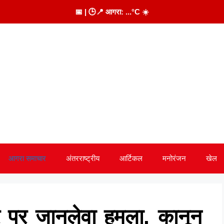
📅
| 🕒
📍 आगरा:
...
°C
☀️
आगरा समाचार
अंतरराष्ट्रीय
आर्टिकल
मनोरंजन
खेल
 पर जानलेवा हमला, कानून