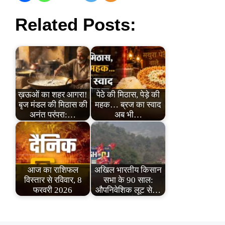
Related Posts:
ख़ऊओं का शहर आगरा!
पेठे की मिठास, पेड़े की
बृज मंडल की मिठास की
महक… ब्रज का स्वाद
अनंत परंपरा:…
अब भी…
आज का राशिफल
अखिल भारतीय किसान
विस्तार से रविवार, 8
सभा के 90 साल:
फरवरी 2026
औपनिवेशिक लूट से…