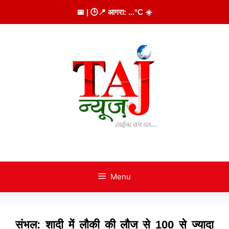
Skip
📅
| 🕒
📍 आगरा:
...
°C
☀️
to
content
Menu
संभल: शादी में लौकी की लौज से 100 से ज्यादा