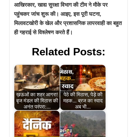
आखिरकार, खाद्य सुरक्षा विभाग की टीम ने मौके पर
पहुंचकर जांच शुरू की। आइए, इस पूरी घटना,
मिलावटखोरी के खेल और प्रशासनिक लापरवाही का बहुत
ही गहराई से विश्लेषण करते हैं।
Related Posts:
ख़ऊओं का शहर आगरा!
पेठे की मिठास, पेड़े की
बृज मंडल की मिठास की
महक… ब्रज का स्वाद
अनंत परंपरा:…
अब भी…