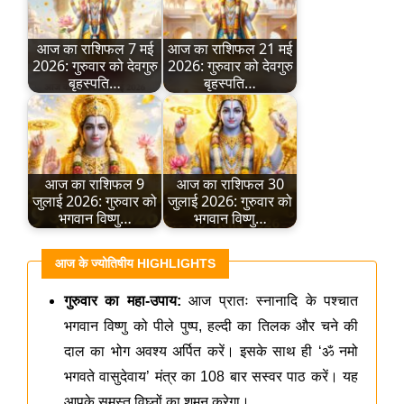
आज का राशिफल 7 मई
आज का राशिफल 21 मई
2026: गुरुवार को देवगुरु
2026: गुरुवार को देवगुरु
बृहस्पति…
बृहस्पति…
आज का राशिफल 9
आज का राशिफल 30
जुलाई 2026: गुरुवार को
जुलाई 2026: गुरुवार को
भगवान विष्णु…
भगवान विष्णु…
आज के ज्योतिषीय HIGHLIGHTS
गुरुवार का महा-उपाय:
आज प्रातः स्नानादि के पश्चात
भगवान विष्णु को पीले पुष्प, हल्दी का तिलक और चने की
दाल का भोग अवश्य अर्पित करें। इसके साथ ही ‘ॐ नमो
भगवते वासुदेवाय’ मंत्र का 108 बार सस्वर पाठ करें। यह
आपके समस्त विघ्नों का शमन करेगा।