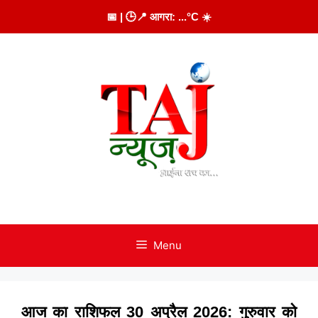
Skip
📅
| 🕒
📍 आगरा:
...
°C
☀️
to
content
Menu
आज का राशिफल 30 अप्रैल 2026: गुरुवार को