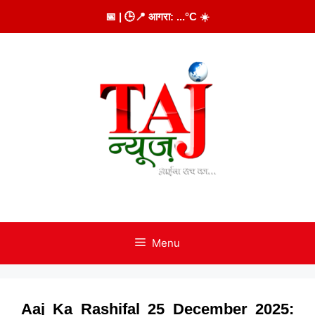
Skip
📅
| 🕒
📍 आगरा:
...
°C
☀️
to
content
Menu
Aaj Ka Rashifal 25 December 2025: