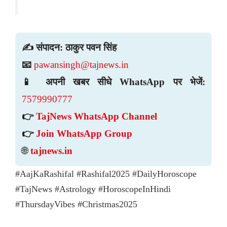
✍️ संपादन: ठाकुर पवन सिंह
📧
pawansingh@tajnews.in
📱 अपनी खबर सीधे WhatsApp पर भेजें:
7579990777
👉
TajNews WhatsApp Channel
👉
Join WhatsApp Group
🌐
tajnews.in
#AajKaRashifal #Rashifal2025 #DailyHoroscope
#TajNews #Astrology #HoroscopeInHindi
#ThursdayVibes #Christmas2025