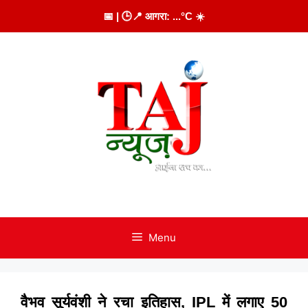
Skip
📅
| 🕒
📍 आगरा:
...
°C
☀️
to
content
Menu
वैभव सूर्यवंशी ने रचा इतिहास, IPL में लगाए 50