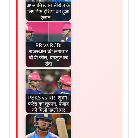
अफगानिस्तान सीरीज के
लिए टीम इंडिया का हुआ
ऐलान,…
RR vs RCB:
राजस्थान की लगातार
चौथी जीत, बेंगलुरु को
रौंदा
PBKS vs RR: शुभम-
फरेरा का तूफान, पंजाब
को मिली पहली हार