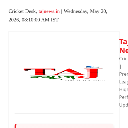
Cricket Desk,
tajnews.in
| Wednesday, May 20,
2026, 08:10:00 AM IST
Ta
N
Cri
| 
Pre
Le
Hig
Per
Upd