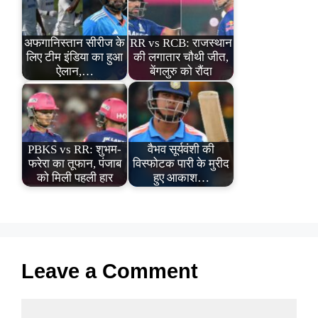
अफगानिस्तान सीरीज के
RR vs RCB: राजस्थान
लिए टीम इंडिया का हुआ
की लगातार चौथी जीत,
ऐलान,…
बेंगलुरु को रौंदा
PBKS vs RR: शुभम-
वैभव सूर्यवंशी की
फरेरा का तूफान, पंजाब
विस्फोटक पारी के मुरीद
को मिली पहली हार
हुए आकाश…
Leave a Comment
Comment