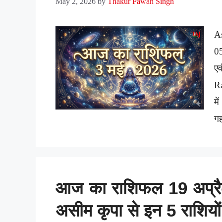
May 2, 2026
by
Thakur Pawan Singh
A
0
ए
Ra
मे
गह
आज का राशिफल 19 अप्रैल 
असीम कृपा से इन 5 राशियों 