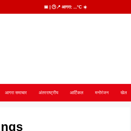
📅
| 🕒
📍 आगरा:
...
°C
☀️
आगरा समाचार
अंतरराष्ट्रीय
आर्टिकल
मनोरंजन
खेल
ings