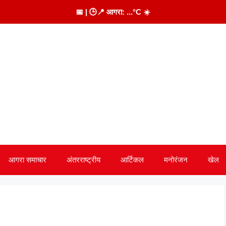
📅
| 🕒
📍 आगरा:
...
°C
☀️
आगरा समाचार
अंतरराष्ट्रीय
आर्टिकल
मनोरंजन
खेल