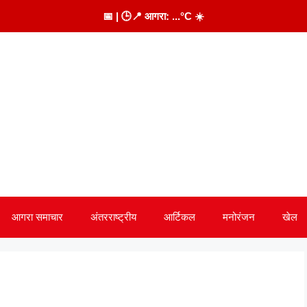
📅
| 🕒
📍 आगरा:
...
°C
☀️
आगरा समाचार
अंतरराष्ट्रीय
आर्टिकल
मनोरंजन
खेल