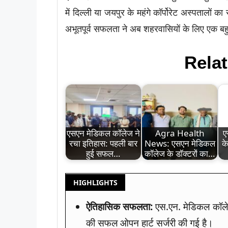
में दिल्ली या जयपुर के महंगे कॉर्पोरेट अस्पतालो
अभूतपूर्व सफलता ने अब शहरवासियों के लिए एक बह
Relat
एसएन मेडिकल कॉलेज ने
Agra Health
ए
रचा इतिहास: पहली बार
News: एसएन मेडिकल
क
हुई सफल…
कॉलेज के डॉक्टरों का…
HIGHLIGHTS
ऐतिहासिक सफलता:
एस.एन. मेडिकल कॉले
की सफल ओपन हार्ट सर्जरी की गई है।