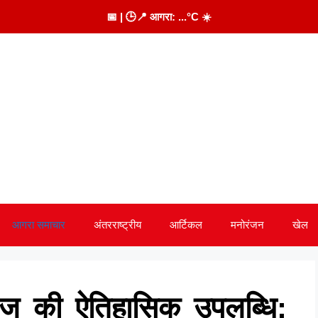
📅
| 🕒
📍 आगरा:
...
°C
☀️
आगरा समाचार
अंतरराष्ट्रीय
आर्टिकल
मनोरंजन
खेल
ज की ऐतिहासिक उपलब्धि: