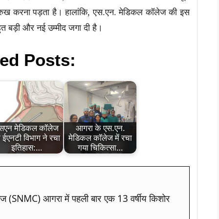
ं का रुख करना पड़ता है। हालांकि, एस.एन. मेडिकल कॉलेज की इस
ुत बड़ी और नई उम्मीद जगा दी है।
ed Posts:
सएन मेडिकल कॉलेज
आगरा के एस.एन.
े ईएनटी विभाग ने रचा
मेडिकल कॉलेज में रचा
इतिहास:…
गया चिकित्सा…
ज (SNMC) आगरा में पहली बार एक 13 वर्षीय किशोर