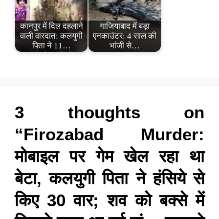
कानपुर में दिल दहलाने
गाजियाबाद में बड़ा
वाली वारदात: कलयुगी
एनकाउंटर: 4 साल की
पिता ने 11…
भांजी से…
3 thoughts on
“Firozabad Murder:
मोबाइल पर गेम खेल रहा था
बेटा, कलयुगी पिता ने हंसिये से
किए 30 वार; शव को बक्से में