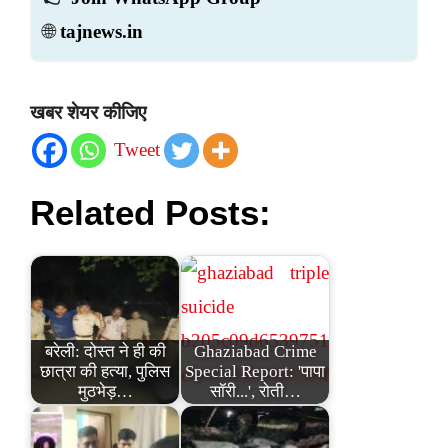
🌐
tajnews.in
खबर शेयर कीजिए
Tweet
Related Posts:
बरेली: दोस्त ने ही की
Ghaziabad Crime
छात्रा की हत्या, पुलिस
Special Report: 'पापा
मुठभेड़…
सॉरी...', रोती…