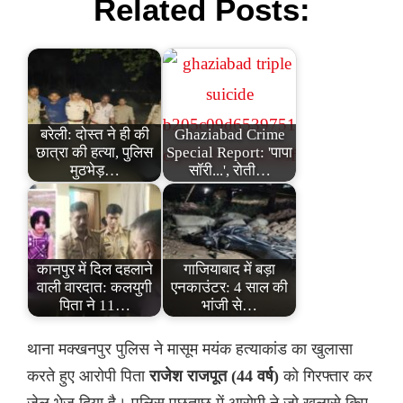
Related Posts:
बरेली: दोस्त ने ही की
Ghaziabad Crime
छात्रा की हत्या, पुलिस
Special Report: 'पापा
मुठभेड़…
सॉरी...', रोती…
कानपुर में दिल दहलाने
गाजियाबाद में बड़ा
वाली वारदात: कलयुगी
एनकाउंटर: 4 साल की
पिता ने 11…
भांजी से…
थाना मक्खनपुर पुलिस ने मासूम मयंक हत्याकांड का खुलासा
करते हुए आरोपी पिता
राजेश राजपूत (44 वर्ष)
को गिरफ्तार कर
जेल भेज दिया है। पुलिस पूछताछ में आरोपी ने जो खुलासे किए