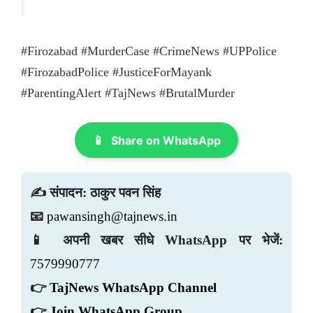
#Firozabad #MurderCase #CrimeNews #UPPolice
#FirozabadPolice #JusticeForMayank
#ParentingAlert #TajNews #BrutalMurder
📱
Share on WhatsApp
✍️ संपादन: ठाकुर पवन सिंह
📧
pawansingh@tajnews.in
📱 अपनी खबर सीधे WhatsApp पर भेजें:
7579990777
👉
TajNews WhatsApp Channel
👉
Join WhatsApp Group