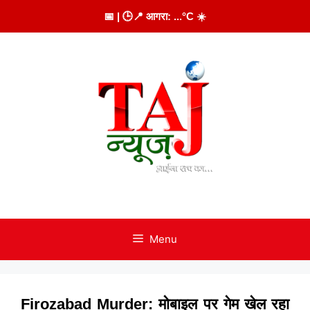
Skip
📅
| 🕒
📍 आगरा:
...
°C
☀️
to
content
Menu
Firozabad Murder: मोबाइल पर गेम खेल रहा