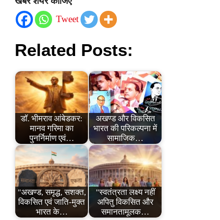
खबर शेयर कीजिए
Tweet
Related Posts:
डॉ. भीमराव आंबेडकर:
अखण्ड और विकसित
मानव गरिमा का
भारत की परिकल्पना में
पुनर्निर्माण एवं…
सामाजिक…
"अखण्ड, समृद्ध, सशक्त,
"स्वतंत्रता लक्ष्य नहीं
विकसित एवं जाति-मुक्त
अपितु विकसित और
भारत के…
समानतामूलक…