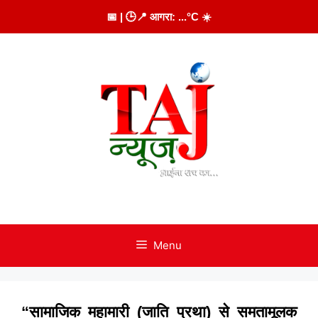
Skip
📅
| 🕒
📍 आगरा:
...
°C
☀️
to
content
Menu
“सामाजिक महामारी (जाति प्रथा) से समतामूलक