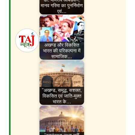
मानव गरिमा का पुनर्निर्माण
एवं…
अखण्ड और विकसित
भारत की परिकल्पना में
सामाजिक…
"अखण्ड, समृद्ध, सशक्त,
विकसित एवं जाति-मुक्त
भारत के…