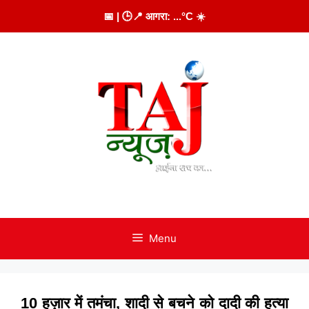
Skip
📅
| 🕒
📍 आगरा:
...
°C
☀️
to
content
Menu
10 हज़ार में तमंचा, शादी से बचने को दादी की हत्या