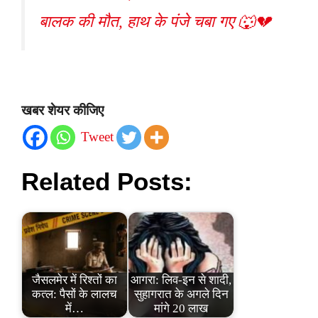
बालक की मौत, हाथ के पंजे चबा गए 🐺💔
खबर शेयर कीजिए
Tweet
Related Posts:
जैसलमेर में रिश्तों का
आगरा: लिव-इन से शादी,
कत्ल: पैसों के लालच
सुहागरात के अगले दिन
में…
मांगे 20 लाख