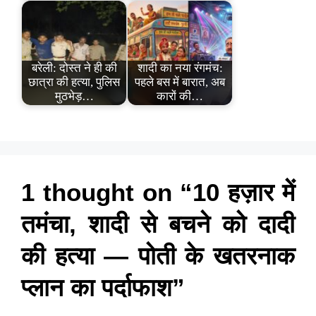
बरेली: दोस्त ने ही की
शादी का नया रंगमंच:
छात्रा की हत्या, पुलिस
पहले बस में बारात, अब
मुठभेड़…
कारों की…
1 thought on “10 हज़ार में
तमंचा, शादी से बचने को दादी
की हत्या — पोती के खतरनाक
प्लान का पर्दाफाश”