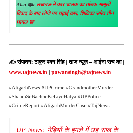
Also 📖:
लखनऊ में कार चालक का तांडव: मामूली
विवाद के बाद लोगों पर चढ़ाई कार, शिक्षिका समेत तीन
घायल 🚨
✍️ संपादन: ठाकुर पवन सिंह | ताज न्यूज़ – आईना सच का |
www.tajnews.in
|
pawansingh@tajnews.in
#AligarhNews #UPCrime #GrandmotherMurder
#ShaadiSeBachneKeLiyeHatya #UPPolice
#CrimeReport #AligarhMurderCase #TajNews
UP News: भेड़ियों के हमले में छह साल के