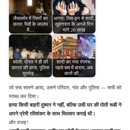
जैसलमेर में रिश्तों का
आगरा: लिव-इन से शादी,
कत्ल: पैसों के लालच
सुहागरात के अगले दिन
में…
मांगे 20 लाख
बरेली: दोस्त ने ही की
शादी का नया रंगमंच:
छात्रा की हत्या, पुलिस
पहले बस में बारात, अब
मुठभेड़…
कारों की…
जो सच सामने आया, उसने परिवार, गांव और पुलिस — सभी को
स्तब्ध कर दिया।
हत्या किसी बाहरी दुश्मन ने नहीं, बल्कि उसी घर की पोती रूबी ने
अपने प्रेमी रविशंकर के साथ मिलकर कराई थी।
और वजह?