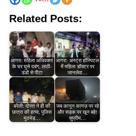
Related Posts:
आगरा: महिला अधिवक्ता
आगरा: अस्ट्रा हॉस्पिटल
के घर घुसे दबंग, लाठी-
में महिला डॉक्टर पर
डंडों से पीटा
जानलेवा…
बरेली: दोस्त ने ही की
जब कानून कागज़ पर रहे
छात्रा की हत्या, पुलिस
और सड़क पर खून बहे!
मुठभेड़…
सुप्रीम…