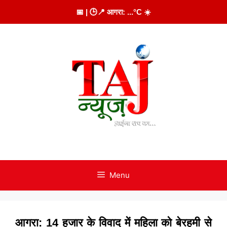
Skip
📅
| 🕒
📍 आगरा:
...
°C
☀️
to
content
Menu
आगरा: 14 हजार के विवाद में महिला को बेरहमी से