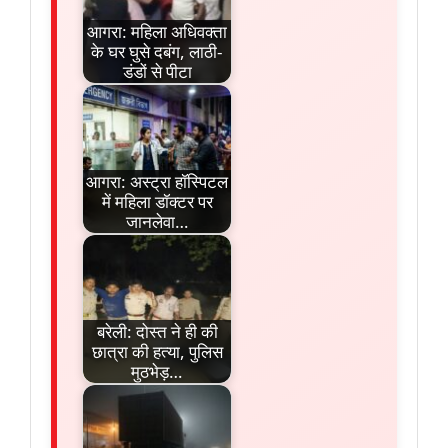
आगरा: महिला अधिवक्ता
के घर घुसे दबंग, लाठी-
डंडों से पीटा
आगरा: अस्ट्रा हॉस्पिटल
में महिला डॉक्टर पर
जानलेवा…
बरेली: दोस्त ने ही की
छात्रा की हत्या, पुलिस
मुठभेड़…