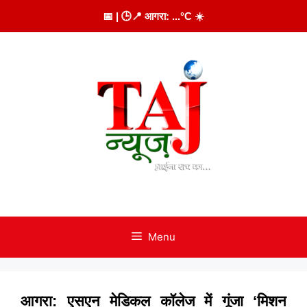
Skip
📅
| 🕒
📍 आगरा:
...
°C
☀️
to
content
Menu
आगरा: एसएन मेडिकल कॉलेज में गूंजा ‘मिशन