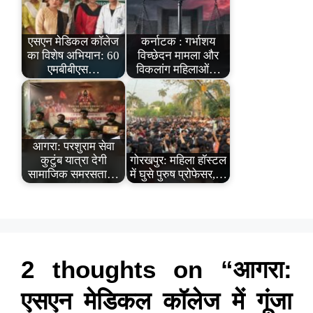
एसएन मेडिकल कॉलेज
कर्नाटक : गर्भाशय
का विशेष अभियान: 60
विच्छेदन मामला और
एमबीबीएस…
विकलांग महिलाओं…
आगरा: परशुराम सेवा
कुटुंब यात्रा देगी
गोरखपुर: महिला हॉस्टल
सामाजिक समरसता…
में घुसे पुरुष प्रोफेसर,…
2 thoughts on “आगरा:
एसएन मेडिकल कॉलेज में गूंजा