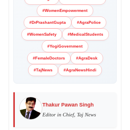
#WomenEmpowerment
#DrPrashantGupta
#AgraPolice
#WomenSafety
#MedicalStudents
#YogiGovernment
#FemaleDoctors
#AgraDesk
#TajNews
#AgraNewsHindi
Thakur Pawan Singh
Editor in Chief, Taj News