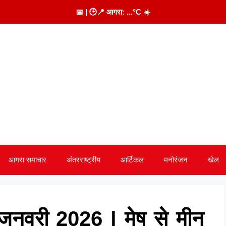
📅
| 🕒
📍 आगरा:
...
°C
☀️
आगरा समाचार
अंतरराष्ट्रीय
आर्टिकल
मनोरंजन
खेल
नवरी 2026 | मेष से मीन