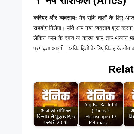
♈ मेष राशिफल (Aries)
करियर और व्यवसाय:
मेष राशि वालों के लिए आज क
सहयोग मिलेगा। यदि आप नया व्यवसाय शुरू करना च
लेकिन काम के दबाव के कारण शाम तक थकान म
प्रगाढ़ता आएगी। अविवाहितों के लिए विवाह के योग बन
Relat
Aaj Ka Rashifal
आज का राशिफल
(Today's
आ
विस्तार से शुक्रवार, 6
Horoscope) 13
विस
फरवरी 2026
February…