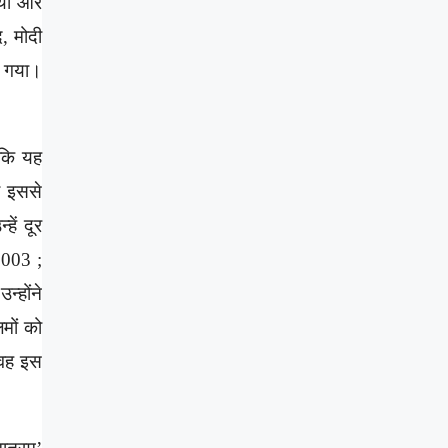
 था और
, मोदी
ा गया।
 कि यह
े इससे
हें दूर
2003 ;
न्होंने
मों को
 वह इस