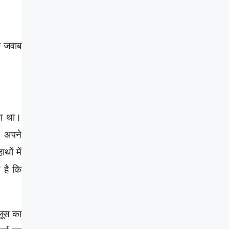
े जवाब
ता था।
। अपने
थों में
 है कि
लूस का