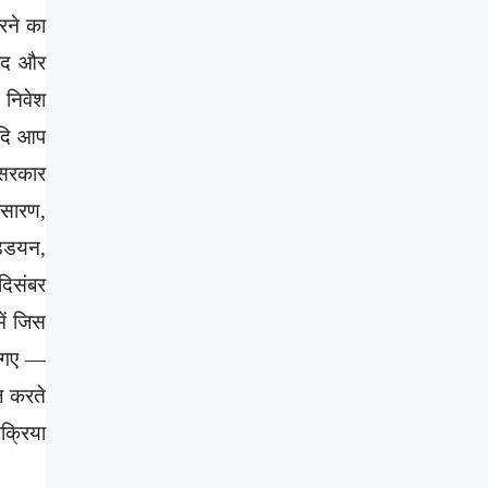
रने का
रवाद और
 निवेश
यदि आप
 सरकार
्रसारण,
ड्डयन,
 दिसंबर
ें जिस
आ गए —
ज करते
क्रिया