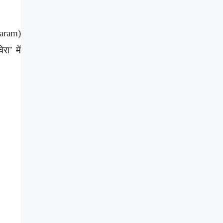
aram)
रा’ में