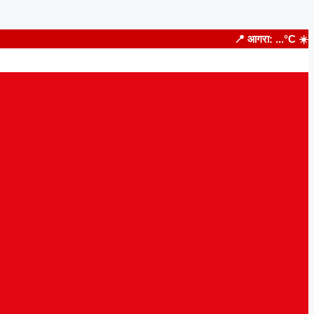
📍 आगरा:
...
°C
☀️