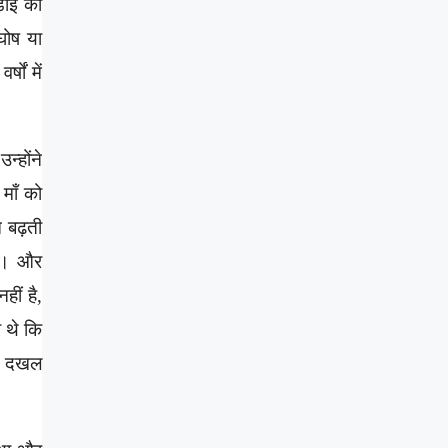
़ाई का
घोष या
ों में
्होंने
 माँ को
च बढ़ती
थे। और
हीं है,
श थे कि
में दखल