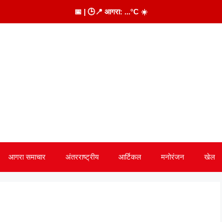
📅
| 🕒
📍 आगरा:
...
°C
☀️
आगरा समाचार
अंतरराष्ट्रीय
आर्टिकल
मनोरंजन
खेल