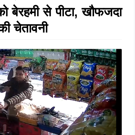
र को बेरहमी से पीटा, खौफजदा
 की चेतावनी