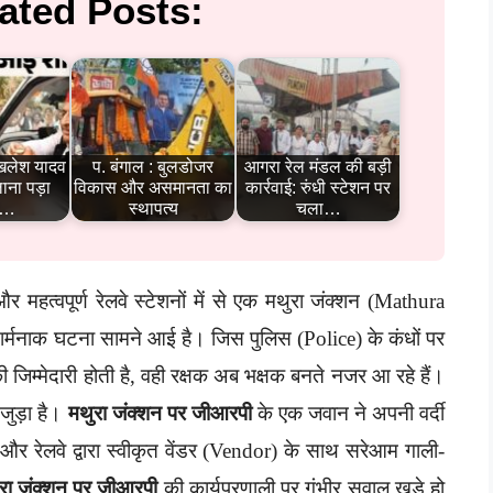
ated Posts:
खिलेश यादव
प. बंगाल : बुलडोजर
आगरा रेल मंडल की बड़ी
ाना पड़ा
विकास और असमानता का
कार्रवाई: रुंधी स्टेशन पर
?…
स्थापत्य
चला…
र महत्वपूर्ण रेलवे स्टेशनों में से एक मथुरा जंक्शन (Mathura
र्मनाक घटना सामने आई है। जिस पुलिस (Police) के कंधों पर
की जिम्मेदारी होती है, वही रक्षक अब भक्षक बनते नजर आ रहे हैं।
 जुड़ा है।
मथुरा जंक्शन पर जीआरपी
के एक जवान ने अपनी वर्दी
 रेलवे द्वारा स्वीकृत वेंडर (Vendor) के साथ सरेआम गाली-
रा जंक्शन पर जीआरपी
की कार्यप्रणाली पर गंभीर सवाल खड़े हो