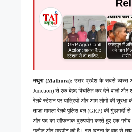
Rel
GRP Agra Cantt
फतेहपुर में अ
Action: आगरा कैंट
को चाय पिल
स्टेशन से दो शातिर…
भारी
मथुरा (Mathura):
उत्तर प्रदेश के सबसे व्यस्त औ
Junction) से एक बेहद विचलित कर देने वाली और श
रेलवे स्टेशन पर यात्रियों और आम लोगों की सुरक्षा 
ताज़ा मामला रेलवे पुलिस बल (GRP) की गुंडागर्दी से
और पद का खौफनाक दुरुपयोग करते हुए एक गरीब और
गलौज और मारपीट की है। इस घटना के बाद से
मथु