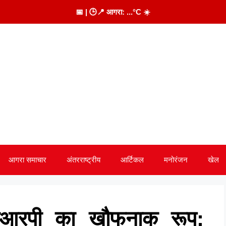
📅
| 🕒
📍 आगरा:
...
°C
☀️
आगरा समाचार
अंतरराष्ट्रीय
आर्टिकल
मनोरंजन
खेल
जीआरपी का खौफनाक रूप: