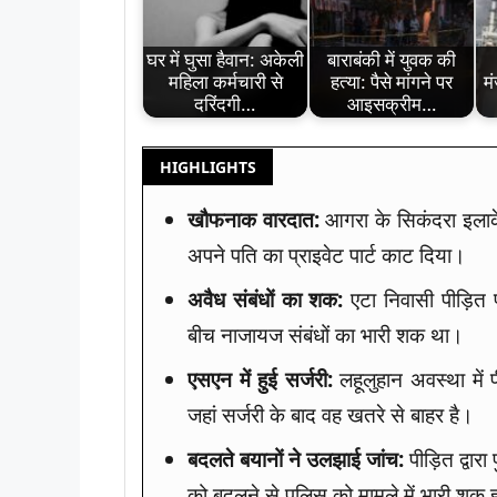
घर में घुसा हैवान: अकेली
बाराबंकी में युवक की
महिला कर्मचारी से
हत्या: पैसे मांगने पर
म
दरिंदगी…
आइसक्रीम…
HIGHLIGHTS
खौफनाक वारदात:
आगरा के सिकंदरा इलाके
अपने पति का प्राइवेट पार्ट काट दिया।
अवैध संबंधों का शक:
एटा निवासी पीड़ित प
बीच नाजायज संबंधों का भारी शक था।
एसएन में हुई सर्जरी:
लहूलुहान अवस्था में 
जहां सर्जरी के बाद वह खतरे से बाहर है।
बदलते बयानों ने उलझाई जांच:
पीड़ित द्वा
को बदलने से पुलिस को मामले में भारी शक ह