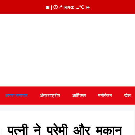
📅
| 🕒
📍 आगरा:
...
°C
☀️
आगरा समाचार
अंतरराष्ट्रीय
आर्टिकल
मनोरंजन
खेल
 पत्नी ने प्रेमी और मकान