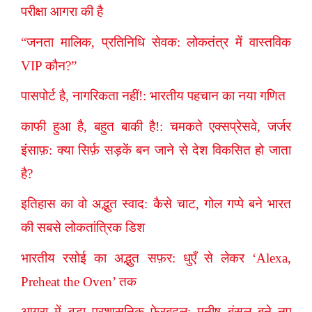
परीक्षा आगरा की है
“जनता मालिक, प्रतिनिधि सेवक: लोकतंत्र में वास्तविक
VIP कौन?”
पासपोर्ट है, नागरिकता नहीं!: भारतीय पहचान का नया गणित
काफी हुआ है, बहुत बाकी है!: चमकते एक्सप्रेसवे, जर्जर
इंसाफ़: क्या सिर्फ़ सड़कें बन जाने से देश विकसित हो जाता
है?
इतिहास का वो अद्भुत स्वाद: कैसे चाट, गोल गप्पे बने भारत
की सबसे लोकतांत्रिक डिश
भारतीय रसोई का अद्भुत सफ़र: धुएँ से लेकर ‘Alexa,
Preheat the Oven’ तक
आगरा में बड़ा प्रशासनिक फेरबदल: मनीष बंसल बने नए