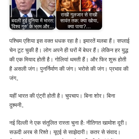
राखी गुलजार से राखी
बदली हुई दुनिया में भारत:
सावंत तक: क्या खोया,
'विश्व गुरु' के भ्रम और…
क्या पाया?…
पश्चिम एशिया इस वक्त धधक रहा है। इमारतें मलबा हैं। सप्लाई
चेन टूट चुकी है। लोग अपने ही घरों में बेघर हैं। लेकिन हर युद्ध
की एक मियाद होती है। गोलियां थमती हैं। और फिर शुरू होती
है असली जंग। पुनर्निर्माण की जंग। भरोसे की जंग। प्रभाव की
जंग。
यहीं भारत की एंट्री होती है। चुपचाप। बिना शोर। बिना
दुश्मनी。
नई दिल्ली ने एक संतुलित रास्ता चुना है: नीतिगत खामोश दूरी।
सऊदी अरब से रिश्ते। यूएई से साझेदारी। कतर से संवाद।