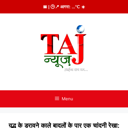
Skip
📅
| 🕒
📍 आगरा:
...
°C
☀️
to
content
Menu
युद्ध के डरावने काले बादलों के पार एक चांदनी रेखा: