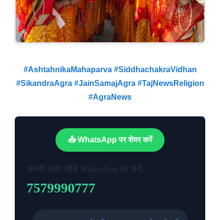
#AshtahnikaMahaparva #SiddhachakraVidhan
#SikandraAgra #JainSamajAgra #TajNewsReligion
#AgraNews
📤 WhatsApp पर शेयर करें
अपनी खबर सीधे WhatsApp पर भेजें:
7579990777