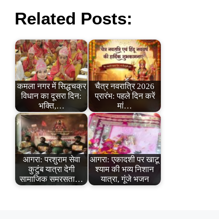
Related Posts:
कमला नगर में सिद्धचक्र
चैत्र नवरात्रि 2026
विधान का दूसरा दिन:
प्रारंभ: पहले दिन करें
भक्ति,…
मां…
आगरा: परशुराम सेवा
आगरा: एकादशी पर खाटू
कुटुंब यात्रा देगी
श्याम की भव्य निशान
सामाजिक समरसता…
यात्रा, गूंजे भजन