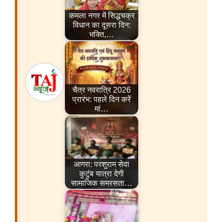
कमला नगर में सिद्धचक्र
विधान का दूसरा दिन:
भक्ति,…
चैत्र नवरात्रि 2026
प्रारंभ: पहले दिन करें
मां…
आगरा: परशुराम सेवा
कुटुंब यात्रा देगी
सामाजिक समरसता…