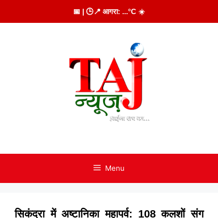
Skip
📅
| 🕒
📍 आगरा:
...
°C
☀️
to
content
Menu
सिकंदरा में अष्टानिका महापर्व: 108 कलशों संग