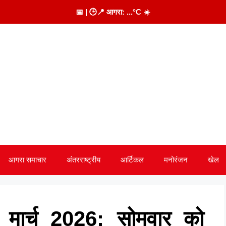
📅
| 🕒
📍 आगरा:
...
°C
☀️
आगरा समाचार
अंतरराष्ट्रीय
आर्टिकल
मनोरंजन
खेल
ार्च 2026: सोमवार को