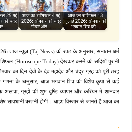
फल 25 मई
आज का राशिफल 4 मई
आज का राशिफल 13
 को चंद्र
2026: सोमवार को चंद्र
जुलाई 2026: सोमवार को
और…
गोचर और…
भगवान शिव की…
026:
ताज न्यूज़ (Taj News) की रपट के अनुसार, सनातन धर्म
 राशिफल (Horoscope Today) देखकर करने की सदियों पुरानी
वार का दिन देवों के देव महादेव और चंद्र ग्रह को पूरी तरह
सटीक गणना के अनुसार, आज भगवान शिव की विशेष कृपा से कई
अलावा, ग्रहों की शुभ दृष्टि व्यापार और करियर में शानदार
िशेष सावधानी बरतनी होगी। आइए विस्तार से जानते हैं आज का