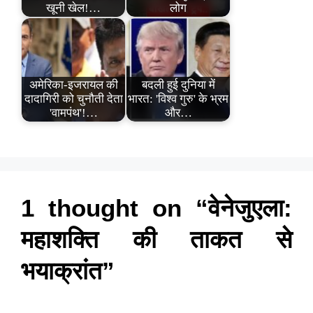
खूनी खेल!…
लोग
अमेरिका-इजरायल की
बदली हुई दुनिया में
दादागिरी को चुनौती देता
भारत: 'विश्व गुरु' के भ्रम
'वामपंथ'!…
और…
1 thought on “वेनेजुएला:
महाशक्ति की ताकत से
भयाक्रांत”