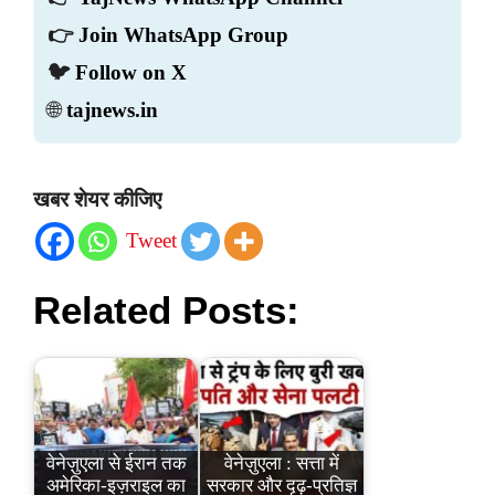
👉
Join WhatsApp Group
🐦
Follow on X
🌐
tajnews.in
खबर शेयर कीजिए
Tweet
Related Posts:
वेनेज़ुएला से ईरान तक
वेनेज़ुएला : सत्ता में
अमेरिका-इज़राइल का
सरकार और दृढ़-प्रतिज्ञ