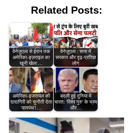
Related Posts:
वेनेज़ुएला से ईरान तक
वेनेज़ुएला : सत्ता में
अमेरिका-इज़राइल का
सरकार और दृढ़-प्रतिज्ञ
खूनी खेल!…
लोग
अमेरिका-इजरायल की
बदली हुई दुनिया में
दादागिरी को चुनौती देता
भारत: 'विश्व गुरु' के भ्रम
'वामपंथ'!…
और…