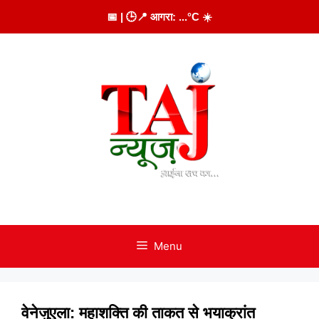
Skip
📅
| 🕒
📍 आगरा:
...
°C
☀️
to
content
Menu
वेनेजुएला: महाशक्ति की ताकत से भयाक्रांत