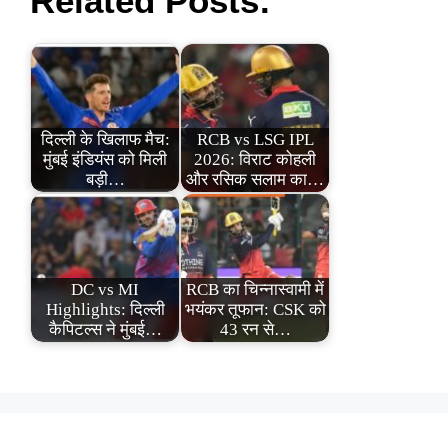
Related Posts:
दिल्ली के खिलाफ मैच:
RCB vs LSG IPL
मुंबई इंडियंस को मिली
2026: विराट कोहली
बड़ी…
और रसिक सलाम का…
DC vs MI
RCB का चिन्नास्वामी में
Highlights: दिल्ली
भयंकर तूफान: CSK को
कैपिटल्स ने मुंबई…
43 रन से…