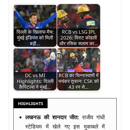
दिल्ली के खिलाफ मैच:
RCB vs LSG IPL
मुंबई इंडियंस को मिली
2026: विराट कोहली
बड़ी…
और रसिक सलाम का…
DC vs MI
RCB का चिन्नास्वामी में
Highlights: दिल्ली
भयंकर तूफान: CSK को
कैपिटल्स ने मुंबई…
43 रन से…
HIGHLIGHTS
लखनऊ की शानदार जीत:
राजीव गांधी
स्टेडियम में खेले गए इस मुकाबले में