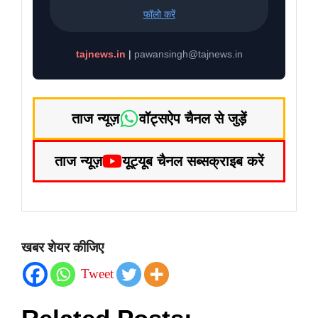
फॉलो करें
tajnews.in
|
pawansingh@tajnews.in
ताज न्यूज़
वॉट्सऐप चैनल से जुड़ें
ताज न्यूज़
यूट्यूब चैनल सब्सक्राइब करें
खबर शेयर कीजिए
Tweet