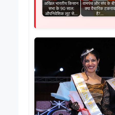
अखिल भारतीय किसान
वामपंथ और संघ के ब
सभा के 90 साल:
क्या वैचारिक टकराव
औपनिवेशिक लूट से…
है?…