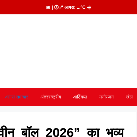
📅
| 🕒
📍 आगरा:
...
°C
☀️
आगरा समाचार
अंतरराष्ट्रीय
आर्टिकल
मनोरंजन
खेल
क्वीन बॉल 2026” का भव्य