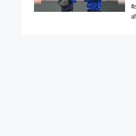
बै
की