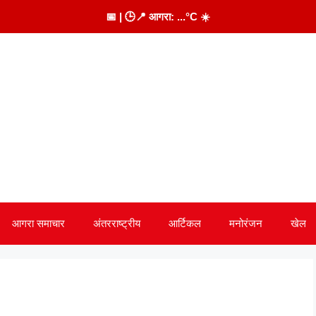
📅
| 🕒
📍 आगरा:
...
°C
☀️
आगरा समाचार
अंतरराष्ट्रीय
आर्टिकल
मनोरंजन
खेल