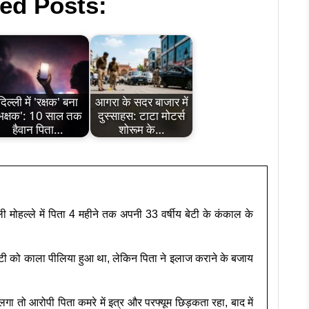
ed Posts:
दिल्ली में 'रक्षक' बना
आगरा के सदर बाजार में
भक्षक': 10 साल तक
दुस्साहस: टाटा मोटर्स
हैवान पिता…
शोरूम के…
ली मोहल्ले में पिता 4 महीने तक अपनी 33 वर्षीय बेटी के कंकाल के
बेटी को काला पीलिया हुआ था, लेकिन पिता ने इलाज कराने के बजाय
गा तो आरोपी पिता कमरे में इत्र और परफ्यूम छिड़कता रहा, बाद में