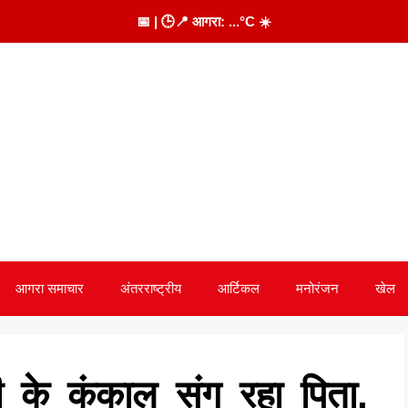
📅
| 🕒
📍 आगरा:
...
°C
☀️
आगरा समाचार
अंतरराष्ट्रीय
आर्टिकल
मनोरंजन
खेल
 के कंकाल संग रहा पिता,