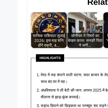
Relat
मासिक राशिफल जुलाई
सोनीपत में रिश्तों का
2026: इस माह शनि
बेरहम कत्ल: सनकी पिता
'
होंगे वक्री, 4…
ने सगी…
HIGHLIGHTS
मेरठ में रूह कंपाने वाली घटना: सदर बाजार के ते
साथ बंद घर में रहा।
अंधविश्वास ने ली बेटी की जान: अगस्त 2025 में 
मौलाना से झाड़-फूंक करवाई।
सड़ांध छिपाने को छिड़कता था परफ्यूम: शव सड़ने ल